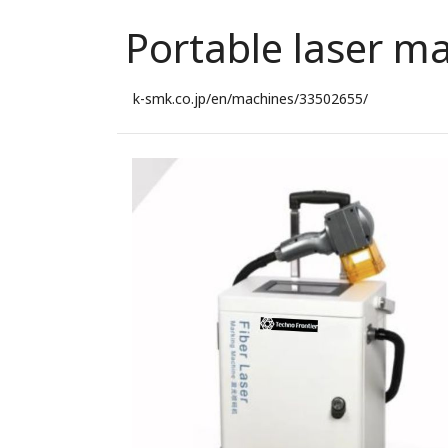
Portable laser ma
k-smk.co.jp/en/machines/33502655/